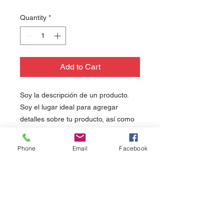
Quantity
*
Add to Cart
Soy la descripción de un producto. 
Soy el lugar ideal para agregar 
detalles sobre tu producto, así como 
tamaño, materiales, instrucciones de 
cuidado y de limpieza.
Phone
Email
Facebook
INFORMACIÓN DE
PRODUCTO
Soy la descripción de un producto.
POLÍTICA DE DEVOLUCIÓN Y
Soy el lugar ideal para agregar
REEMBOLSO